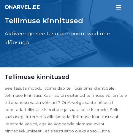
ONARVEL.EE
Tellimuse kinnitused
Aktiveerige see tasuta moodul vaid ühe
klõpsuga
Tellimuse kinnitused
See tasuta moodul võimaldab teil luua oma klientidele
tellimuse kinnitusi. Kas nad on esitanud tellimuse või on teie
ettepaneku vastu võtnud ? OnArveliga saate hõlpsalt
koostada tellimuse kinnituse ja saata selle kliendile. Selle
saab isegi Internetis allkirjastada! Tellimuse kinnitusi saab
koostada käsitsi, aga ka kopeerida olemasolevast
hinnapakkumisest , et sisestustöö oleks absoluutne