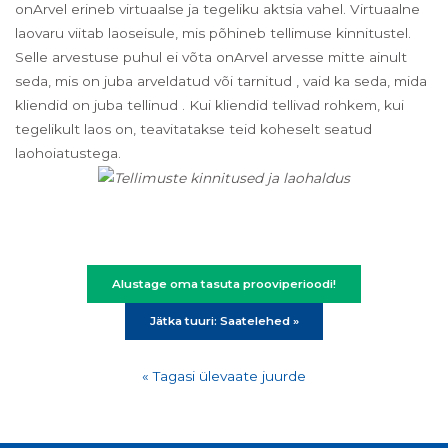
onArvel erineb virtuaalse ja tegeliku aktsia vahel. Virtuaalne
laovaru viitab laoseisule, mis põhineb tellimuse kinnitustel.
Selle arvestuse puhul ei võta onArvel arvesse mitte ainult
seda, mis on juba arveldatud või tarnitud , vaid ka seda, mida
kliendid on juba tellinud . Kui kliendid tellivad rohkem, kui
tegelikult laos on, teavitatakse teid koheselt seatud
laohoiatustega.
Alustage oma tasuta prooviperioodi!
Jätka tuuri: Saatelehed »
« Tagasi ülevaate juurde