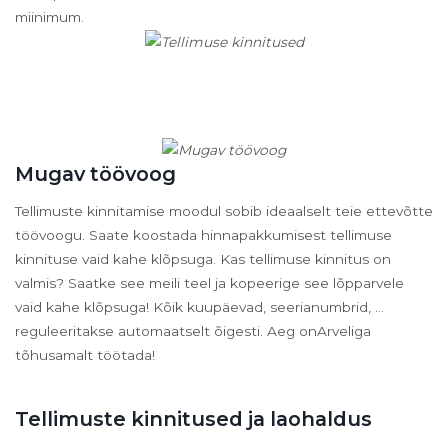
miinimum.
Mugav töövoog
Tellimuste kinnitamise moodul sobib ideaalselt teie ettevõtte
töövoogu. Saate koostada hinnapakkumisest tellimuse
kinnituse vaid kahe klõpsuga. Kas tellimuse kinnitus on
valmis? Saatke see meili teel ja kopeerige see lõpparvele
vaid kahe klõpsuga! Kõik kuupäevad, seerianumbrid, ...
reguleeritakse automaatselt õigesti. Aeg onArveliga
tõhusamalt töötada!
Tellimuste kinnitused ja laohaldus