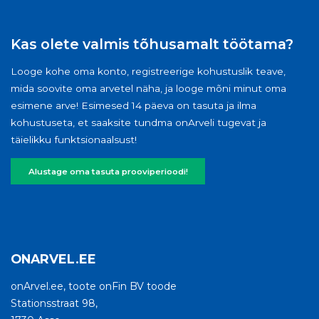
Kas olete valmis tõhusamalt töötama?
Looge kohe oma konto, registreerige kohustuslik teave,
mida soovite oma arvetel näha, ja looge mõni minut oma
esimene arve! Esimesed 14 päeva on tasuta ja ilma
kohustuseta, et saaksite tundma onArveli tugevat ja
täielikku funktsionaalsust!
Alustage oma tasuta prooviperioodi!
ONARVEL.EE
onArvel.ee, toote onFin BV toode
Stationsstraat 98,