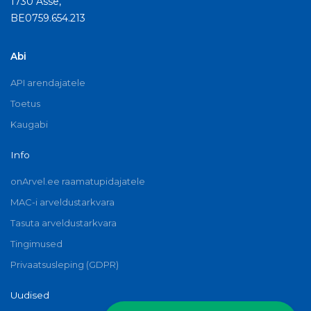
1730 Asse,
BE0759.654.213
Abi
API arendajatele
Toetus
Kaugabi
Info
onArvel.ee raamatupidajatele
MAC-i arveldustarkvara
Tasuta arveldustarkvara
Tingimused
Privaatsusleping (GDPR)
Uudised