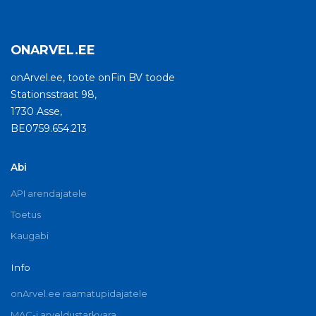
ONARVEL.EE
onArvel.ee, toote onFin BV toode
Stationsstraat 98,
1730 Asse,
BE0759.654.213
Abi
API arendajatele
Toetus
Kaugabi
Info
onArvel.ee raamatupidajatele
MAC-i arveldustarkvara