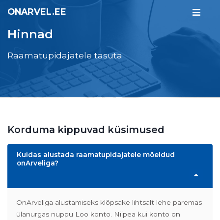
ONARVEL.EE
Hinnad
Raamatupidajatele tasuta
Korduma kippuvad küsimused
Kuidas alustada raamatupidajatele mõeldud
onArveliga?
OnArveliga alustamiseks klõpsake lihtsalt lehe paremas
ülanurgas nuppu Loo konto. Niipea kui konto on