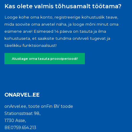
Kas olete valmis tõhusamalt töötama?
Looge kohe oma konto, registreerige kohustuslik teave,
mida soovite oma arvetel näha, ja looge mõni minut oma
esimene arve! Esimesed 14 päeva on tasuta ja ilma
kohustuseta, et saaksite tundma onArveli tugevat ja
täielikku funktsionaalsust!
Alustage oma tasuta prooviperioodi!
ONARVEL.EE
onArvel.ee, toote onFin BV toode
Stationsstraat 98,
1730 Asse,
BE0759.654.213