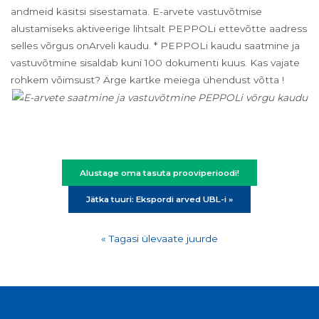
andmeid käsitsi sisestamata. E-arvete vastuvõtmise
alustamiseks aktiveerige lihtsalt PEPPOLi ettevõtte aadress
selles võrgus onArveli kaudu. * PEPPOLi kaudu saatmine ja
vastuvõtmine sisaldab kuni 100 dokumenti kuus. Kas vajate
rohkem võimsust? Ärge kartke meiega ühendust võtta !
Alustage oma tasuta prooviperioodi!
Jätka tuuri: Ekspordi arved UBL-i »
« Tagasi ülevaate juurde