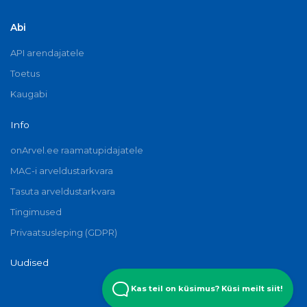
Abi
API arendajatele
Toetus
Kaugabi
Info
onArvel.ee raamatupidajatele
MAC-i arveldustarkvara
Tasuta arveldustarkvara
Tingimused
Privaatsusleping (GDPR)
Uudised
Kas teil on küsimus? Küsi meilt siit!