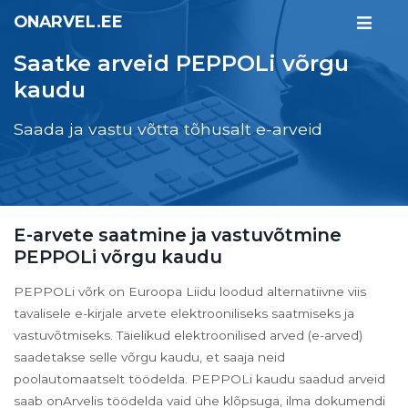
ONARVEL.EE
Saatke arveid PEPPOLi võrgu
kaudu
Saada ja vastu võtta tõhusalt e-arveid
E-arvete saatmine ja vastuvõtmine
PEPPOLi võrgu kaudu
PEPPOLi võrk on Euroopa Liidu loodud alternatiivne viis
tavalisele e-kirjale arvete elektrooniliseks saatmiseks ja
vastuvõtmiseks. Täielikud elektroonilised arved (e-arved)
saadetakse selle võrgu kaudu, et saaja neid
poolautomaatselt töödelda. PEPPOLi kaudu saadud arveid
saab onArvelis töödelda vaid ühe klõpsuga, ilma dokumendi